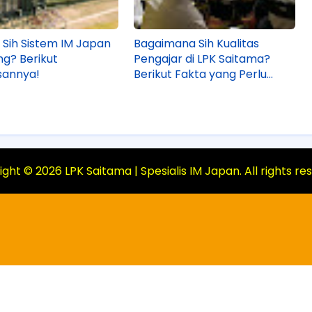
Sih Sistem IM Japan
Bagaimana Sih Kualitas
ng? Berikut
Pengajar di LPK Saitama?
sannya!
Berikut Fakta yang Perlu
Kamu Tahu!
ight ©
2026
LPK Saitama | Spesialis IM Japan
. All rights r