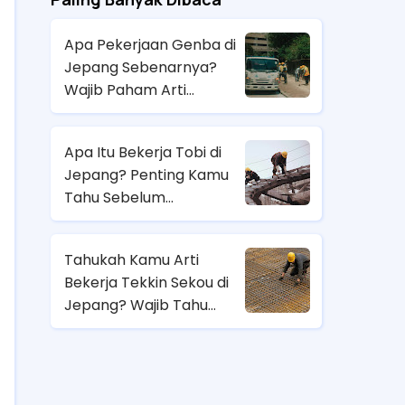
Apa Pekerjaan Genba di
Jepang Sebenarnya?
Wajib Paham Arti
Pekerjaannya Sebelum
Magang ke Sana!
Apa Itu Bekerja Tobi di
Jepang? Penting Kamu
Tahu Sebelum
Berangkat Magang Kerja
di Jepang!
Tahukah Kamu Arti
Bekerja Tekkin Sekou di
Jepang? Wajib Tahu
Sebelum Pilih Job
Magang di Sana!