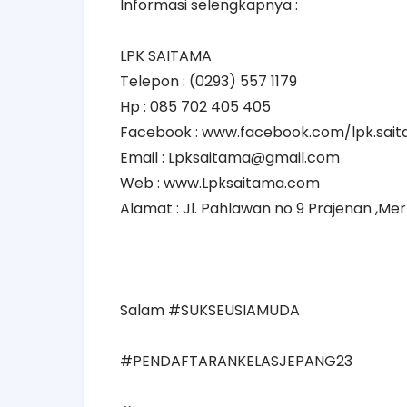
Informasi selengkapnya :
LPK SAITAMA
Telepon : (0293) 557 1179
Hp : 085 702 405 405
Facebook : www.facebook.com/lpk.sai
Email : Lpksaitama@gmail.com
Web : www.Lpksaitama.com
Alamat : Jl. Pahlawan no 9 Prajenan ,M
Salam ‪#‎SUKSEUSIAMUDA‬
‪#‎PENDAFTARANKELASJEPANG23‬