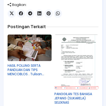
Bagikan:
Postingan Terkait
HASIL POLLING SERTA
PANDUAN DAN TIPS
MENCOBLOS . Tulisan
cukup panjang .. tapi
berkenan dan bacalah
sampai tuntas agar tiada
salah paham..
PANGGILAN TES BAHASA
JEPANG (SUKARELA)
SELEKNAS