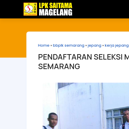
Home
»
bbplk semarang
»
jepang
»
kerja jepang
PENDAFTARAN SELEKSI M
SEMARANG