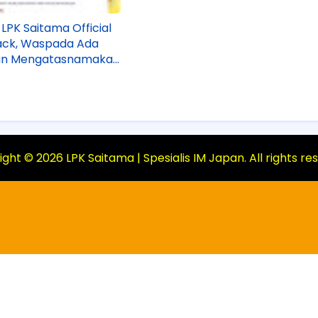
 LPK Saitama Official
ack, Waspada Ada
an Mengatasnamakan
tama!
ight ©
2026
LPK Saitama | Spesialis IM Japan
. All rights r