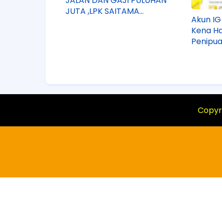
JALAN DAN GAJI PULUHAN
JUTA ,LPK SAITAMA
Akun IG
SOLUSINYA !!
Kena H
Penipu
LPK Sai
Copyr