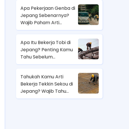
Apa Pekerjaan Genba di
Jepang Sebenarnya?
Wajib Paham Arti
Pekerjaannya Sebelum
Magang ke Sana!
Apa Itu Bekerja Tobi di
Jepang? Penting Kamu
Tahu Sebelum
Berangkat Magang Kerja
di Jepang!
Tahukah Kamu Arti
Bekerja Tekkin Sekou di
Jepang? Wajib Tahu
Sebelum Pilih Job
Magang di Sana!