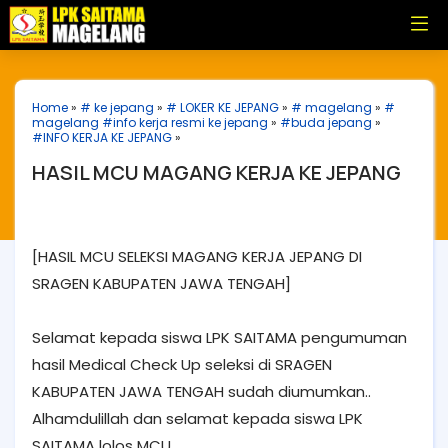
Home
»
# ke jepang
»
# LOKER KE JEPANG
»
# magelang
»
#
magelang #info kerja resmi ke jepang
»
#buda jepang
»
#INFO KERJA KE JEPANG
»
HASIL MCU MAGANG KERJA KE JEPANG
[HASIL MCU SELEKSI MAGANG KERJA JEPANG DI
SRAGEN KABUPATEN JAWA TENGAH]
Selamat kepada siswa LPK SAITAMA pengumuman
hasil Medical Check Up seleksi di SRAGEN
KABUPATEN JAWA TENGAH sudah diumumkan..
Alhamdulillah dan selamat kepada siswa LPK
SAITAMA lolos MCU