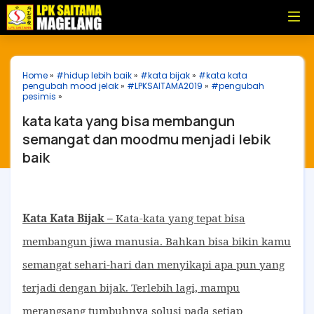
Home
»
#hidup lebih baik
»
#kata bijak
»
#kata kata
pengubah mood jelak
»
#LPKSAITAMA2019
»
#pengubah
pesimis
»
kata kata yang bisa membangun
semangat dan moodmu menjadi lebik
baik
Kata Kata Bijak –
Kata-kata yang tepat bisa
membangun jiwa manusia. Bahkan bisa bikin kamu
semangat sehari-hari dan menyikapi apa pun yang
terjadi dengan bijak. Terlebih lagi, mampu
merangsang tumbuhnya solusi pada setiap