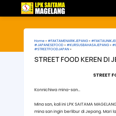
Home
»
#FAKTAMENARIKJEPANG
»
#FAKTAUNIKJ
#JAPANESEFOOD
»
#KURSUSBAHASAJEPANG
»
#
#STREETFOODJAPAN
»
STREET FOOD KEREN DI 
STREET F
Konnichiwa mina-san...
Mina san, kali ini LPK SAITAMA MAGELAN
mina san ingin berlibur di Jepang. Mari l