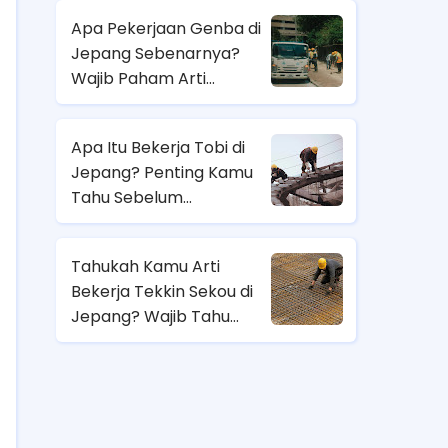
Apa Pekerjaan Genba di
Jepang Sebenarnya?
Wajib Paham Arti
Pekerjaannya Sebelum
Magang ke Sana!
Apa Itu Bekerja Tobi di
Jepang? Penting Kamu
Tahu Sebelum
Berangkat Magang Kerja
di Jepang!
Tahukah Kamu Arti
Bekerja Tekkin Sekou di
Jepang? Wajib Tahu
Sebelum Pilih Job
Magang di Sana!