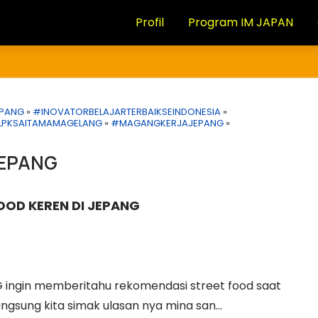
Profil
Program IM JAPAN
EPANG
»
#INOVATORBELAJARTERBAIKSEINDONESIA
»
LPKSAITAMAMAGELANG
»
#MAGANGKERJAJEPANG
»
JEPANG
OOD KEREN DI JEPANG
G ingin memberitahu rekomendasi street food saat
angsung kita simak ulasan nya mina san...