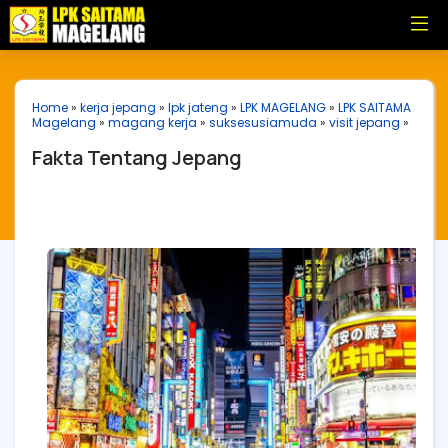
Home
»
kerja jepang
»
lpk jateng
»
LPK MAGELANG
»
LPK SAITAMA
Magelang
»
magang kerja
»
suksesusiamuda
»
visit jepang
»
Fakta Tentang Jepang