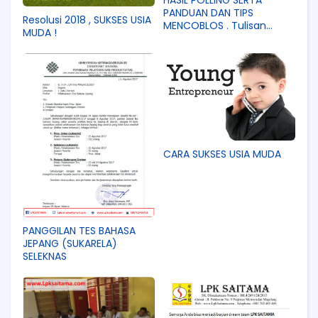
PANDUAN DAN TIPS
Resolusi 2018 , SUKSES USIA
MENCOBLOS . Tulisan
MUDA !
cukup panjang .. tapi
berkenan dan bacalah
sampai tuntas agar tiada
salah paham..
CARA SUKSES USIA MUDA
PANGGILAN TES BAHASA
JEPANG (SUKARELA)
SELEKNAS