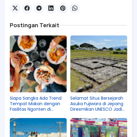
Postingan Terkait
Siapa Sangka Ada Trend
Selamat Situs Bersejarah
Tempat Makan dengan
Asuka Fujiwara di Jepang
Fasilitas Ngonten di
Diresmikan UNESCO Jadi
Jepang? Fasiltiasnya
World Heritage!
Seperti Apa Ya?