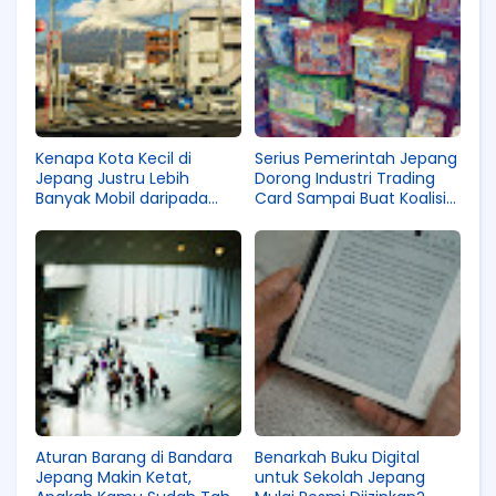
Kenapa Kota Kecil di
Serius Pemerintah Jepang
Jepang Justru Lebih
Dorong Industri Trading
Banyak Mobil daripada
Card Sampai Buat Koalisi
Kota Besar? Ternyata
Khusus?
Begini Faktanya!
Aturan Barang di Bandara
Benarkah Buku Digital
Jepang Makin Ketat,
untuk Sekolah Jepang