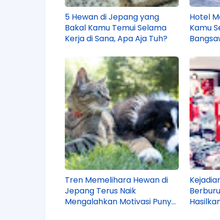
5 Hewan di Jepang yang
Hotel Ma
Bakal Kamu Temui Selama
Kamu Se
Kerja di Sana, Apa Aja Tuh?
Bangsa
Mampir
Tren Memelihara Hewan di
Kejadia
Jepang Terus Naik
Berburu
Mengalahkan Motivasi Punya
Hasilka
Anak, Gak Bahaya Tuh?
Nyangk