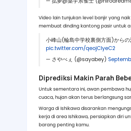
— 拡夢@薬学系雀士 (@hirodreama
Video lain tunjukan level banjir yang na
membuat dinding kantong pasir untuk ar
小峰山(輪島中学校裏側方面)から
pic.twitter.com/qeojCIyeC2
— さやべぇ (@sayabey)
Septembe
Diprediksi Makin Parah Beb
Untuk sementara ini, awan pembawa hujan
cuaca, hujan akan terus berlangsung s
Warga di Ishikawa disarankan mengungsi
kerja di area Ishikawa, persiapkan dir
barang penting kamu.