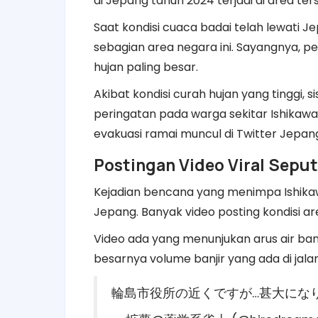
di Jepang tahun 2024 terjadi di area ter
Saat kondisi cuaca badai telah lewati 
sebagian area negara ini. Sayangnya, pe
hujan paling besar.
Akibat kondisi curah hujan yang tinggi,
peringatan pada warga sekitar Ishikaw
evakuasi ramai muncul di Twitter Jepang
Postingan Video Viral Seput
Kejadian bencana yang menimpa Ishika
Jepang. Banyak video posting kondisi area
Video ada yang menunjukan arus air ba
besarnya volume banjir yang ada di jalan
輪島市役所の近くですが…甚大にな