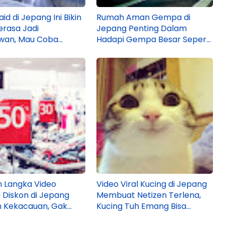
id di Jepang Ini Bikin
Rumah Aman Gempa di
rasa Jadi
Jepang Penting Dalam
wan, Mau Coba
Hadapi Gempa Besar Seperti
?
di Kumamoto!
n Langka Video
Video Viral Kucing di Jepang
 Diskon di Jepang
Membuat Netizen Terlena,
n Kekacauan, Gak
Kucing Tuh Emang Bisa
a Kelakuan Sama
Temenan Sama Orang