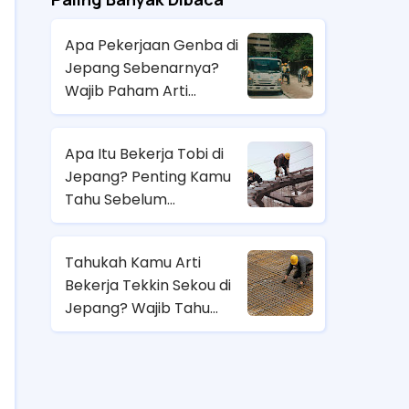
Apa Pekerjaan Genba di
Jepang Sebenarnya?
Wajib Paham Arti
Pekerjaannya Sebelum
Magang ke Sana!
Apa Itu Bekerja Tobi di
Jepang? Penting Kamu
Tahu Sebelum
Berangkat Magang Kerja
di Jepang!
Tahukah Kamu Arti
Bekerja Tekkin Sekou di
Jepang? Wajib Tahu
Sebelum Pilih Job
Magang di Sana!