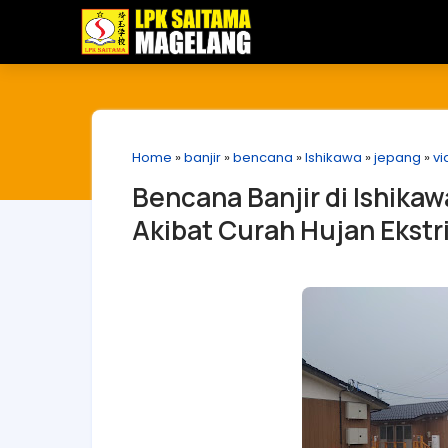
Home
»
banjir
»
bencana
»
Ishikawa
»
jepang
»
vi
Bencana Banjir di Ishika
Akibat Curah Hujan Ekstrim