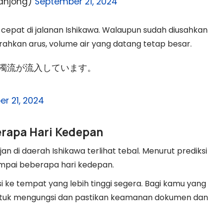
hjong)
September 21, 2024
ik cepat di jalanan Ishikawa. Walaupun sudah diusahkan
ahkan arus, volume air yang datang tetap besar.
の濁流が流入しています。
r 21, 2024
erapa Hari Kedepan
 di daerah Ishikawa terlihat tebal. Menurut prediksi
ampai beberapa hari kedepan.
 ke tempat yang lebih tinggi segera. Bagi kamu yang
i untuk mengungsi dan pastikan keamanan dokumen dan