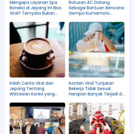
Mengapa Layanan Spa
Ratusan AC Datang
Boneka di Jepang Ini Bisa
Sebagai Bantuan Bencana
Viral? Ternyata Bukan
Gempa Kumamoto
Sekadar Dicuci!
Jepang, Kok Dikasih Ini?
Inilah Cerita Viral dari
Konten Viral Tunjukan
Jepang Tentang
Bekerja Tidak Sesuai
Wistawan Korea yang
Harapan Banyak Terjadi di
Menyentuh Hati Hingga
Indonesia, Harusnya ke
Dapat Views Sampai 20
Jepang Aja!
Juta!