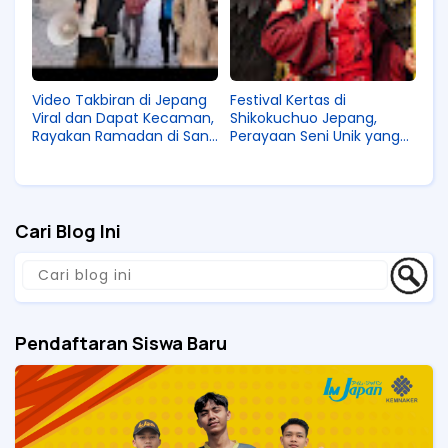
Video Takbiran di Jepang
Festival Kertas di
Viral dan Dapat Kecaman,
Shikokuchuo Jepang,
Rayakan Ramadan di Sana
Perayaan Seni Unik yang
Tidak Seharusnya Ganggu
Jadi Kebanggaan
Orang!
Masyarakat di Sana!
Cari Blog Ini
Pendaftaran Siswa Baru