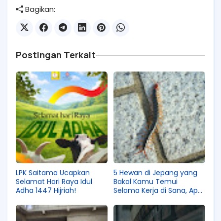
Bagikan:
Postingan Terkait
LPK Saitama Ucapkan
5 Hewan di Jepang yang
Selamat Hari Raya Idul
Bakal Kamu Temui
Adha 1447 Hijriah!
Selama Kerja di Sana, Apa
Aja Tuh?