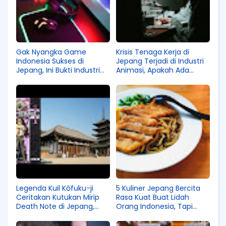
Gak Nyangka Game
Krisis Tenaga Kerja di
Indonesia Sukses di
Jepang Terjadi di Industri
Jepang, Ini Bukti Industri
Animasi, Apakah Ada
Kreatif Kita Memang
Solusi Soal Ini?
Hebat!
Legenda Kuil Kōfuku-ji
5 Kuliner Jepang Bercita
Ceritakan Kutukan Mirip
Rasa Kuat Buat Lidah
Death Note di Jepang,
Orang Indonesia, Tapi
Keren Tapi Serem!
Kenapa Banyak yang Gak
Tahu?