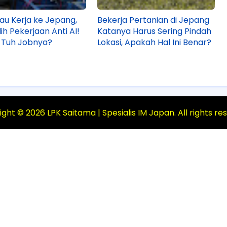
au Kerja ke Jepang,
Bekerja Pertanian di Jepang
lih Pekerjaan Anti AI!
Katanya Harus Sering Pindah
 Tuh Jobnya?
Lokasi, Apakah Hal Ini Benar?
ight ©
2026
LPK Saitama | Spesialis IM Japan
. All rights r