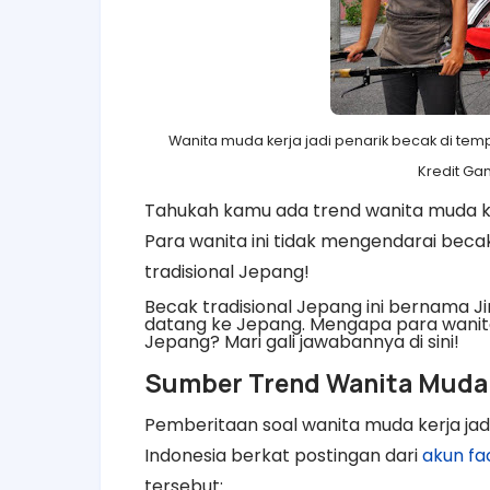
Wanita muda kerja jadi penarik becak di te
Kredit Ga
Tahukah kamu ada trend wanita muda ke
Para wanita ini tidak mengendarai beca
tradisional Jepang!
Becak tradisional Jepang ini bernama J
datang ke Jepang. Mengapa para wanita
Jepang? Mari gali jawabannya di sini!
Sumber Trend Wanita Muda K
Pemberitaan soal wanita muda
kerja ja
Indonesia berkat postingan dari
akun fa
tersebut: