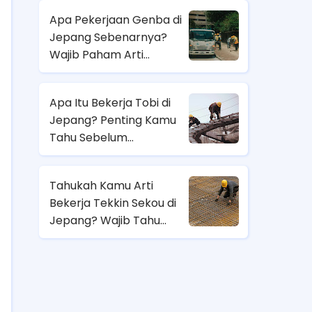
Apa Pekerjaan Genba di
Jepang Sebenarnya?
Wajib Paham Arti
Pekerjaannya Sebelum
Magang ke Sana!
Apa Itu Bekerja Tobi di
Jepang? Penting Kamu
Tahu Sebelum
Berangkat Magang Kerja
di Jepang!
Tahukah Kamu Arti
Bekerja Tekkin Sekou di
Jepang? Wajib Tahu
Sebelum Pilih Job
Magang di Sana!