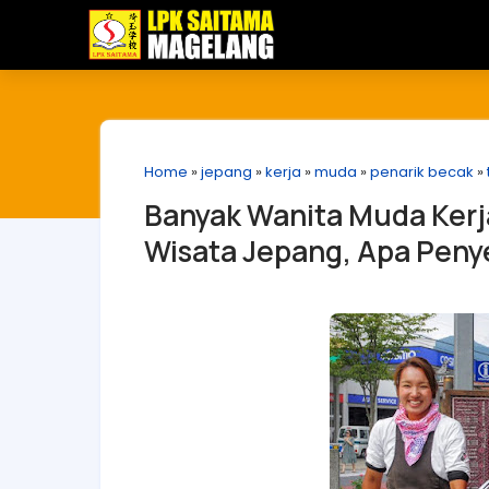
Home
»
jepang
»
kerja
»
muda
»
penarik becak
»
Banyak Wanita Muda Kerja
Wisata Jepang, Apa Pen