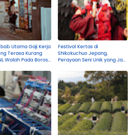
bab Utama Gaji Kerja
Festival Kertas di
ng Terasa Kurang
Shikokuchuo Jepang,
I, Walah Pada Boros
Perayaan Seni Unik yang Jadi
a!
Kebanggaan Masyarakat di
Sana!