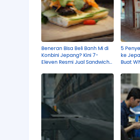
Beneran Bisa Beli Banh Mi di
5 Penye
Konbini Jepang? Kini 7-
ke Jepa
Eleven Resmi Jual Sandwich
Buat WN
Khas Vietnam!
Ternyat