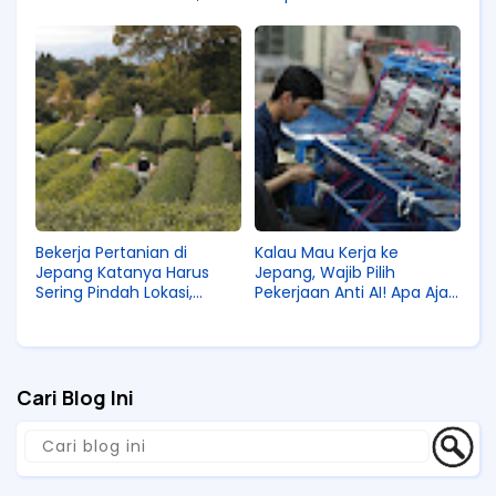
Ribuan Warga Mengungsi
Angka Kelahiran!
Bekerja Pertanian di
Kalau Mau Kerja ke
Jepang Katanya Harus
Jepang, Wajib Pilih
Sering Pindah Lokasi,
Pekerjaan Anti AI! Apa Aja
Apakah Hal Ini Benar?
Tuh Jobnya?
Cari Blog Ini