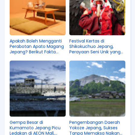
Apakah Boleh Mengganti
Festival Kertas di
Perabotan Apato Magang
Shikokuchuo Jepang,
Jepang? Berikut Fakta
Perayaan Seni Unik yang
Sebenarnya!
Jadi Kebanggaan
Masyarakat di Sana!
Gempa Besar di
Pengembangan Daerah
Kumamoto Jepang Picu
Yokoze Jepang, Sukses
Ledakan di AEON Mall,
Tanpa Memaksa Naikan