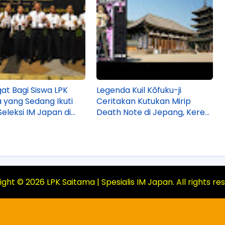
t Bagi Siswa LPK
Legenda Kuil Kōfuku-ji
 yang Sedang Ikuti
Ceritakan Kutukan Mirip
Seleksi IM Japan di
Death Note di Jepang, Keren
KER Semarang
Tapi Serem!
ight ©
2026
LPK Saitama | Spesialis IM Japan
. All rights r