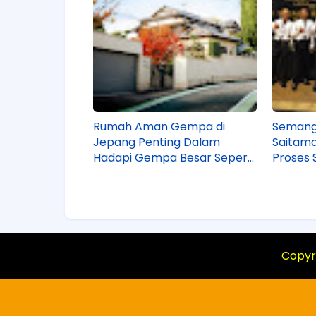
Rumah Aman Gempa di
Semanga
Jepang Penting Dalam
Saitama
Hadapi Gempa Besar Seperti
Proses 
di Kumamoto!
DINSNA
Copyr