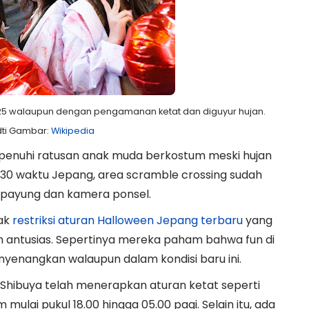
025 walaupun dengan pengamanan ketat dan diguyur hujan.
dti Gambar:
Wikipedia
ipenuhi ratusan anak muda berkostum meski hujan
 18.30 waktu Jepang, area scramble crossing sudah
 payung dan kamera ponsel.
ak
restriksi aturan Halloween Jepang terbaru
yang
h antusias. Sepertinya mereka paham bahwa fun di
yenangkan walaupun dalam kondisi baru ini.
k Shibuya telah menerapkan aturan ketat seperti
ulai pukul 18.00 hingga 05.00 pagi. Selain itu, ada