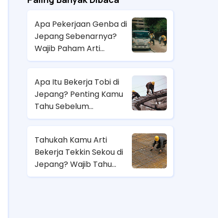
Apa Pekerjaan Genba di
Jepang Sebenarnya?
Wajib Paham Arti
Pekerjaannya Sebelum
Magang ke Sana!
Apa Itu Bekerja Tobi di
Jepang? Penting Kamu
Tahu Sebelum
Berangkat Magang Kerja
di Jepang!
Tahukah Kamu Arti
Bekerja Tekkin Sekou di
Jepang? Wajib Tahu
Sebelum Pilih Job
Magang di Sana!