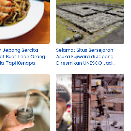
er Jepang Bercita
Selamat Situs Bersejarah
at Buat Lidah Orang
Asuka Fujiwara di Jepang
ia, Tapi Kenapa
Diresmikan UNESCO Jadi
 yang Gak Tahu?
World Heritage!