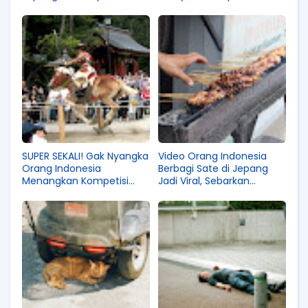
Akankah Gantikan Kartu
Hemat Sering Makan di
Suica?
Luar!
SUPER SEKALI! Gak Nyangka
Video Orang Indonesia
Orang Indonesia
Berbagi Sate di Jepang
Menangkan Kompetisi
Jadi Viral, Sebarkan
Panah Tradisional Jepang!
Budaya Kuliner Indonesia
Nih!