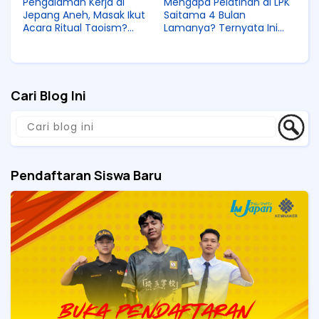
Pengalaman Kerja di
Mengapa Pelatihan di LPK
Jepang Aneh, Masak Ikut
Saitama 4 Bulan
Acara Ritual Taoism?
Lamanya? Ternyata Ini
Pulang Acara Perusahaan
Penjelasannya!
Langsung Dzikir Tobat!
Cari Blog Ini
Pendaftaran Siswa Baru