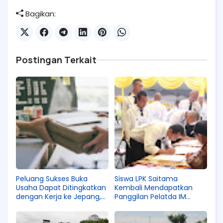
Bagikan:
Postingan Terkait
Peluang Sukses Buka
Siswa LPK Saitama
Usaha Dapat Ditingkatkan
Kembali Mendapatkan
dengan Kerja ke Jepang,
Panggilan Pelatda IM
Apa Hubungannya?
Japan! Siapa Saja yang
Berhasil Lanjut?