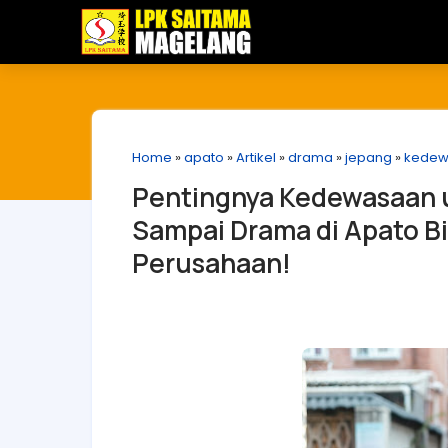
Home
»
apato
»
Artikel
»
drama
»
jepang
»
kedew
Pentingnya Kedewasaan u
Sampai Drama di Apato B
Perusahaan!