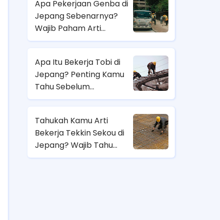
Apa Pekerjaan Genba di
Jepang Sebenarnya?
Wajib Paham Arti
Pekerjaannya Sebelum
Magang ke Sana!
Apa Itu Bekerja Tobi di
Jepang? Penting Kamu
Tahu Sebelum
Berangkat Magang Kerja
di Jepang!
Tahukah Kamu Arti
Bekerja Tekkin Sekou di
Jepang? Wajib Tahu
Sebelum Pilih Job
Magang di Sana!