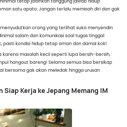
minimal tetap jalankan tanggung jawab hidup
an satu apato. Jangan terlalu memisah diri dan gak
 menyudutkan orang yang terlihat suka menyendiri.
Minimal salam dan komunikasi soal tugas tinggal
k, pasti kondisi hidup tetap aman dan damai kok!
karena masalah kecil seperti lupa bersih-bersih,
umpul hangout bareng! Selama semua bisa bersikap
gal bersama gak akan meledak hingga urusan
an Siap Kerja ke Jepang Memang IM