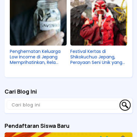
Penghematan Keluarga
Festival Kertas di
Low Income di Jepang
Shikokuchuo Jepang,
Memprihatinkan, Rela
Perayaan Seni Unik yang
Prihatin Pas Liburan Musim
Jadi Kebanggaan
Panas!
Masyarakat di Sana!
Cari Blog Ini
Pendaftaran Siswa Baru