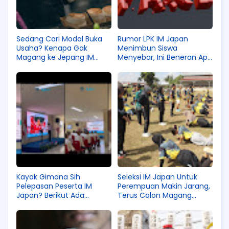
Sedang Cari Modal Buka
Rumor LPK IM Japan
Usaha? Kenapa Gak
Menimbun Siswa
Magang ke Jepang IM
Menyebar, Ini Beneran Apa
Japan Aja!
Cuma Hoax?
Kayak Gimana Sih
Seleksi IM Japan Untuk
Pelepasan Peserta IM
Perempuan Makin Jarang,
Japan? Berikut Ada
Terus Calon Magang
Cuplikannya!
Perempuan Harus
Bagaimana?