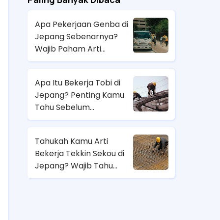
Apa Pekerjaan Genba di
Jepang Sebenarnya?
Wajib Paham Arti
Pekerjaannya Sebelum
Magang ke Sana!
Apa Itu Bekerja Tobi di
Jepang? Penting Kamu
Tahu Sebelum
Berangkat Magang Kerja
di Jepang!
Tahukah Kamu Arti
Bekerja Tekkin Sekou di
Jepang? Wajib Tahu
Sebelum Pilih Job
Magang di Sana!