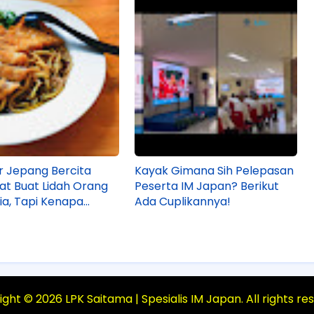
er Jepang Bercita
Kayak Gimana Sih Pelepasan
at Buat Lidah Orang
Peserta IM Japan? Berikut
ia, Tapi Kenapa
Ada Cuplikannya!
 yang Gak Tahu?
ight ©
2026
LPK Saitama | Spesialis IM Japan
. All rights r