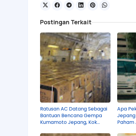
Postingan Terkait
Ratusan AC Datang Sebagai
Apa Pek
Bantuan Bencana Gempa
Jepang
Kumamoto Jepang, Kok
Paham A
Dikasih Ini?
Sebelu