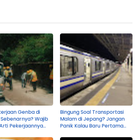
erjaan Genba di
Bingung Soal Transportasi
 Sebenarnya? Wajib
Malam di Jepang? Jangan
rti Pekerjaannya
Panik Kalau Baru Pertama
m Magang ke Sana!
Kali Lembur!