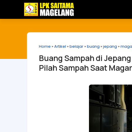
Home
»
Artikel
»
belajar
»
buang
»
jepang
»
maga
Buang Sampah di Jepang G
Pilah Sampah Saat Magan