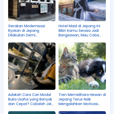
Gerakan Modernisasi
Hotel Maid di Jepang Ini
Ryokan di Jepang
Bikin Kamu Serasa Jadi
Dilakukan Demi
Bangsawan, Mau Coba
Datangkan Wisatawan
Mampir?
Asing, Jadi Hotel Biasa
Dong?
Adakah Cara Cari Modal
Tren Memelihara Hewan di
Buka Usaha yang Banyak
Jepang Terus Naik
dan Cepat? Cobalah Jalur
Mengalahkan Motivasi
Magang IM Japan!
Punya Anak, Gak Bahaya
Tuh?