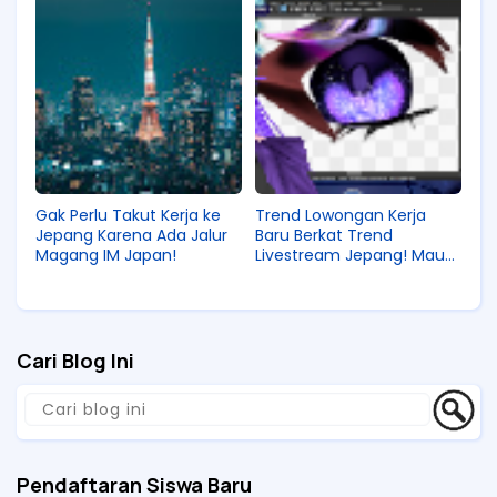
Gak Perlu Takut Kerja ke
Trend Lowongan Kerja
Jepang Karena Ada Jalur
Baru Berkat Trend
Magang IM Japan!
Livestream Jepang! Mau
Gak Kamu Kerja di Industri
Vtuber?
Cari Blog Ini
Pendaftaran Siswa Baru