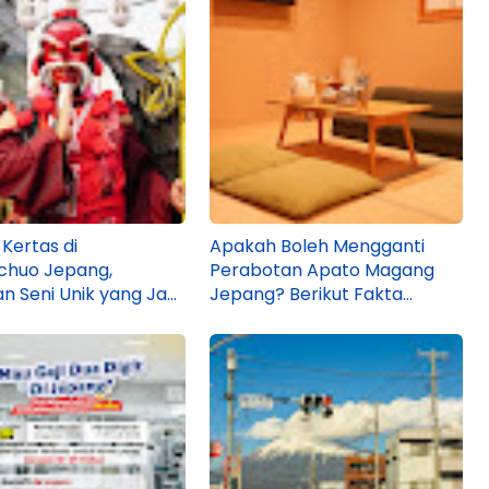
 Kertas di
Apakah Boleh Mengganti
chuo Jepang,
Perabotan Apato Magang
n Seni Unik yang Jadi
Jepang? Berikut Fakta
gaan Masyarakat di
Sebenarnya!