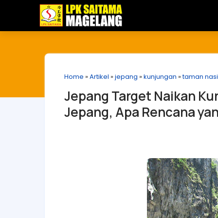
Home
»
Artikel
»
jepang
»
kunjungan
»
taman nasi
Jepang Target Naikan Ku
Jepang, Apa Rencana ya