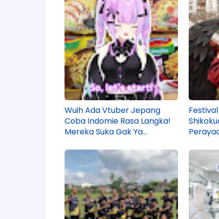
Wuih Ada Vtuber Jepang
Festival
Coba Indomie Rasa Langka!
Shikoku
Mereka Suka Gak Ya
Perayaa
Rasanya?
Kebang
Sana!