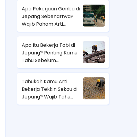
Apa Pekerjaan Genba di
Jepang Sebenarnya?
Wajib Paham Arti
Pekerjaannya Sebelum
Magang ke Sana!
Apa Itu Bekerja Tobi di
Jepang? Penting Kamu
Tahu Sebelum
Berangkat Magang Kerja
di Jepang!
Tahukah Kamu Arti
Bekerja Tekkin Sekou di
Jepang? Wajib Tahu
Sebelum Pilih Job
Magang di Sana!