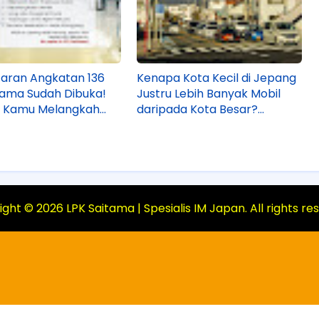
aran Angkatan 136
Kenapa Kota Kecil di Jepang
tama Sudah Dibuka!
Justru Lebih Banyak Mobil
h Kamu Melangkah
daripada Kota Besar?
gang IM Japan?
Ternyata Begini Faktanya!
ight ©
2026
LPK Saitama | Spesialis IM Japan
. All rights r