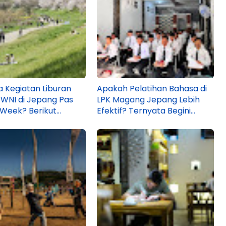
a Kegiatan Liburan
Apakah Pelatihan Bahasa di
 WNI di Jepang Pas
LPK Magang Jepang Lebih
Week? Berikut
Efektif? Ternyata Begini
a di Lapangan!
Faktanya!