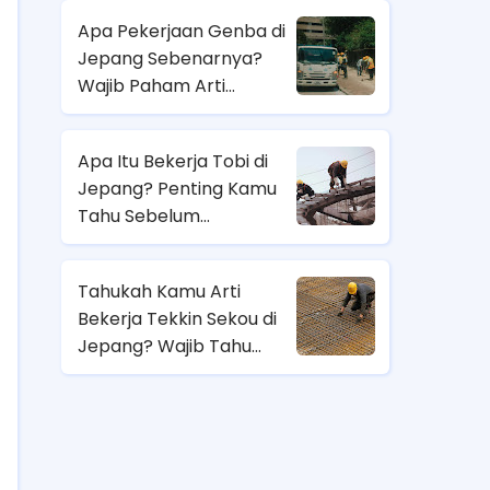
Apa Pekerjaan Genba di
Jepang Sebenarnya?
Wajib Paham Arti
Pekerjaannya Sebelum
Magang ke Sana!
Apa Itu Bekerja Tobi di
Jepang? Penting Kamu
Tahu Sebelum
Berangkat Magang Kerja
di Jepang!
Tahukah Kamu Arti
Bekerja Tekkin Sekou di
Jepang? Wajib Tahu
Sebelum Pilih Job
Magang di Sana!