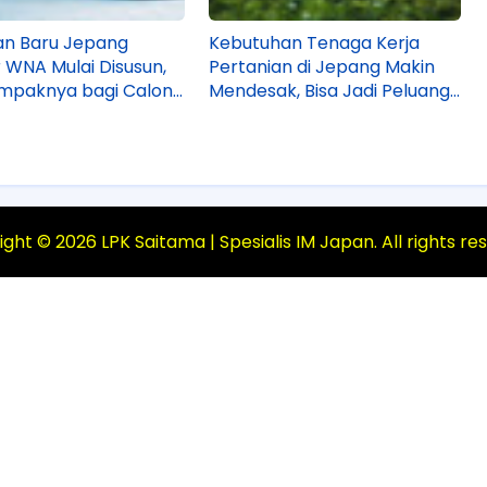
an Baru Jepang
Kebutuhan Tenaga Kerja
 WNA Mulai Disusun,
Pertanian di Jepang Makin
mpaknya bagi Calon
Mendesak, Bisa Jadi Peluang
 Indonesia?
WNA Buat Isi Nih?
ight ©
2026
LPK Saitama | Spesialis IM Japan
. All rights r