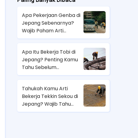
Apa Pekerjaan Genba di
Jepang Sebenarnya?
Wajib Paham Arti
Pekerjaannya Sebelum
Magang ke Sana!
Apa Itu Bekerja Tobi di
Jepang? Penting Kamu
Tahu Sebelum
Berangkat Magang Kerja
di Jepang!
Tahukah Kamu Arti
Bekerja Tekkin Sekou di
Jepang? Wajib Tahu
Sebelum Pilih Job
Magang di Sana!