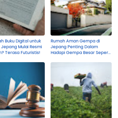
h Buku Digital untuk
Rumah Aman Gempa di
 Jepang Mulai Resmi
Jepang Penting Dalam
n? Terasa Futuristis!
Hadapi Gempa Besar Seperti
di Kumamoto!