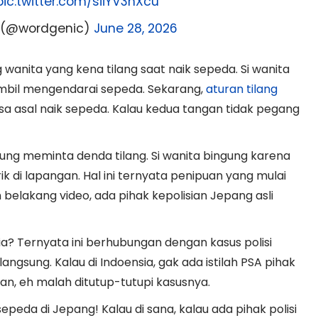
pic.twitter.com/siiYV3hXcu
 (@wordgenic)
June 28, 2026
 wanita yang kena tilang saat naik sepeda. Si wanita
mbil mengendarai sepeda. Sekarang,
aturan tilang
isa asal naik sepeda. Kalau kedua tangan tidak pegang
gsung meminta denda tilang. Si wanita bingung karena
rik di lapangan. Hal ini ternyata penipuan yang mulai
belakang video, ada pihak kepolisian Jepang asli
sia? Ternyata ini berhubungan dengan kasus polisi
angsung. Kalau di Indoensia, gak ada istilah PSA pihak
rkan, eh malah ditutup-tutupi kasusnya.
peda di Jepang! Kalau di sana, kalau ada pihak polisi