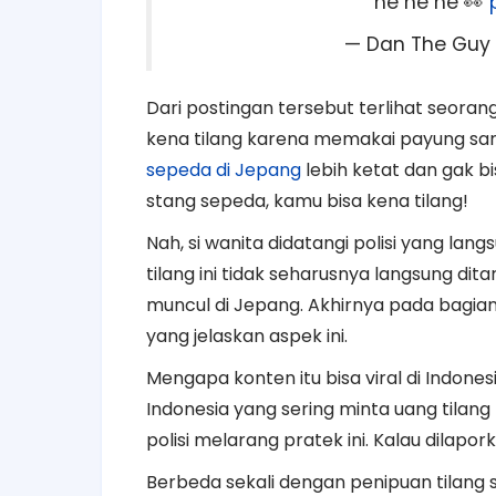
he he he 👀
— Dan The Guy
Dari postingan tersebut terlihat seorang
kena tilang karena memakai payung sa
sepeda di Jepang
lebih ketat dan gak b
stang sepeda, kamu bisa kena tilang!
Nah, si wanita didatangi polisi yang lan
tilang ini tidak seharusnya langsung dita
muncul di Jepang. Akhirnya pada bagian 
yang jelaskan aspek ini.
Mengapa konten itu bisa viral di Indone
Indonesia yang sering minta uang tilang l
polisi melarang pratek ini. Kalau dilapo
Berbeda sekali dengan penipuan tilang se