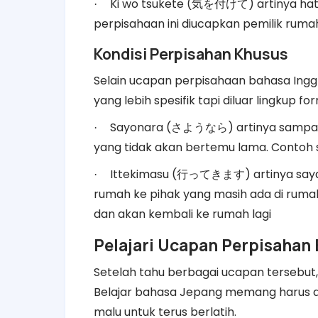
Ki wo tsukete (
) artinya ha
·
気を付けて
perpisahaan ini diucapkan pemilik rum
Kondisi Perpisahan Khusus
Selain
ucapan perpisahaan bahasa Inggr
yang lebih spesifik tapi diluar lingkup f
Sayonara (
) artinya sampa
·
さようなら
yang tidak akan bertemu lama. Contoh s
Ittekimasu (
) artinya sa
·
行ってきます
rumah ke pihak yang masih ada di ruma
dan akan kembali ke rumah lagi
Pelajari Ucapan Perpisahan
Setelah tahu berbagai ucapan tersebut
Belajar bahasa Jepang memang harus d
malu untuk terus berlatih.