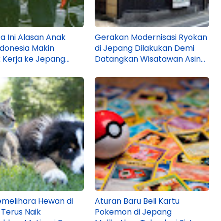
a Ini Alasan Anak
Gerakan Modernisasi Ryokan
donesia Makin
di Jepang Dilakukan Demi
k Kerja ke Jepang
Datangkan Wisatawan Asing,
026!
Jadi Hotel Biasa Dong?
melihara Hewan di
Aturan Baru Beli Kartu
Terus Naik
Pokemon di Jepang