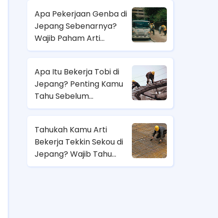
Apa Pekerjaan Genba di
Jepang Sebenarnya?
Wajib Paham Arti
Pekerjaannya Sebelum
Magang ke Sana!
Apa Itu Bekerja Tobi di
Jepang? Penting Kamu
Tahu Sebelum
Berangkat Magang Kerja
di Jepang!
Tahukah Kamu Arti
Bekerja Tekkin Sekou di
Jepang? Wajib Tahu
Sebelum Pilih Job
Magang di Sana!