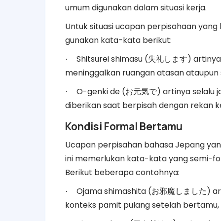
umum digunakan dalam situasi kerja.
Untuk situasi ucapan perpisahaan yang l
gunakan kata-kata berikut:
Shitsurei shimasu (
) artiny
·
失礼します
meninggalkan ruangan atasan ataupun sa
O-genki de (
) artinya selalu
·
お元気で
diberikan saat berpisah dengan rekan ke
Kondisi Formal Bertamu
Ucapan perpisahan bahasa Jepang yang 
ini memerlukan kata-kata yang semi-f
Berikut beberapa contohnya:
Ojama shimashita (
) a
·
お邪魔しました
konteks pamit pulang setelah bertamu, 