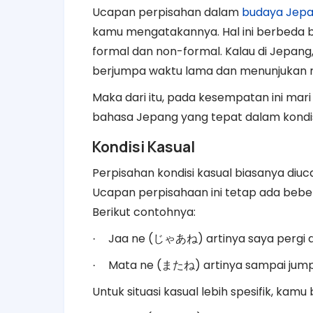
Ucapan perpisahan dalam
budaya Jep
kamu mengatakannya. Hal ini berbeda b
formal dan non-formal. Kalau di Jepang
berjumpa waktu lama dan menunjukan rel
Maka dari itu, pada kesempatan ini mari
bahasa Jepang yang tepat dalam kondis
Kondisi Kasual
Perpisahan kondisi kasual biasanya diu
Ucapan perpisahaan ini tetap ada beb
Berikut contohnya:
Jaa ne (
) artinya saya pergi 
·
じゃあね
Mata ne (
) artinya sampai jum
·
またね
Untuk situasi kasual lebih spesifik, kam