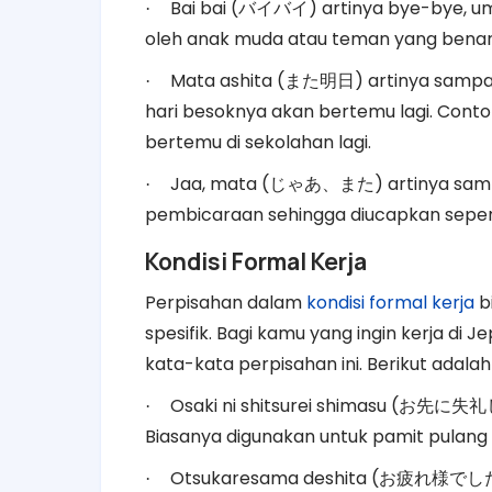
Bai bai (
) artinya bye-bye, 
·
バイバイ
oleh anak muda atau teman yang bena
Mata ashita (
) artinya sampa
·
また明日
hari besoknya akan bertemu lagi. Contoh
bertemu di sekolahan lagi.
Jaa, mata (
) artinya sa
·
じゃあ、また
pembicaraan sehingga diucapkan seperti
Kondisi Formal Kerja
Perpisahan dalam
kondisi formal kerja
b
spesifik. Bagi kamu yang ingin kerja di
kata-kata perpisahan ini. Berikut adal
Osaki ni shitsurei shimasu (
·
お先に失礼
Biasanya digunakan untuk pamit pulang 
Otsukaresama deshita (
·
お疲れ様でし