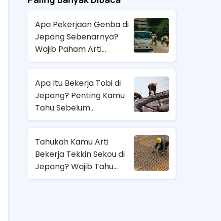
Apa Pekerjaan Genba di
Jepang Sebenarnya?
Wajib Paham Arti
Pekerjaannya Sebelum
Magang ke Sana!
Apa Itu Bekerja Tobi di
Jepang? Penting Kamu
Tahu Sebelum
Berangkat Magang Kerja
di Jepang!
Tahukah Kamu Arti
Bekerja Tekkin Sekou di
Jepang? Wajib Tahu
Sebelum Pilih Job
Magang di Sana!