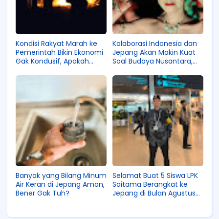
Kondisi Rakyat Marah ke
Kolaborasi Indonesia dan
Pemerintah Bikin Ekonomi
Jepang Akan Makin Kuat
Gak Kondusif, Apakah
Soal Budaya Nusantara,
Waktunya Berangkat Kerja
Apa Tujuan Kerjasama Ini?
ke Jepang?
Banyak yang Bilang Minum
Selamat Buat 5 Siswa LPK
Air Keran di Jepang Aman,
Saitama Berangkat ke
Bener Gak Tuh?
Jepang di Bulan Agustus
2026 Ini! Siapa Saja
Mereka?