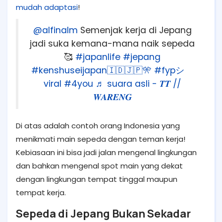
mudah adaptasi
!
@alfinalm
Semenjak kerja di Jepang
jadi suka kemana-mana naik sepeda
🥰
#japanlife
#jepang
#kenshuseijapan🇮🇩🇯🇵🎌
#fypシ゚
viral
#4you
♬ suara asli - 𝑻𝑻 //
𝑾𝑨𝑹𝑬𝑵𝑮
Di atas adalah contoh orang Indonesia yang
menikmati main sepeda dengan teman kerja!
Kebiasaan ini bisa jadi jalan mengenal lingkungan
dan bahkan mengenal spot main yang dekat
dengan lingkungan tempat tinggal maupun
tempat kerja.
Sepeda di Jepang Bukan Sekadar