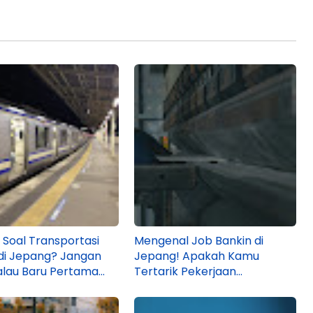
 Soal Transportasi
Mengenal Job Bankin di
di Jepang? Jangan
Jepang! Apakah Kamu
alau Baru Pertama
Tertarik Pekerjaan
mbur!
Pengolahan Plat Logam di
Sana?