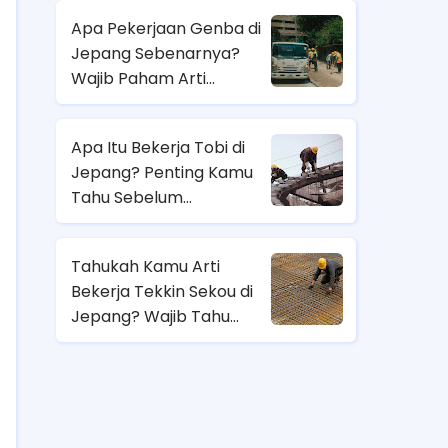
Apa Pekerjaan Genba di
Jepang Sebenarnya?
Wajib Paham Arti
Pekerjaannya Sebelum
Magang ke Sana!
Apa Itu Bekerja Tobi di
Jepang? Penting Kamu
Tahu Sebelum
Berangkat Magang Kerja
di Jepang!
Tahukah Kamu Arti
Bekerja Tekkin Sekou di
Jepang? Wajib Tahu
Sebelum Pilih Job
Magang di Sana!